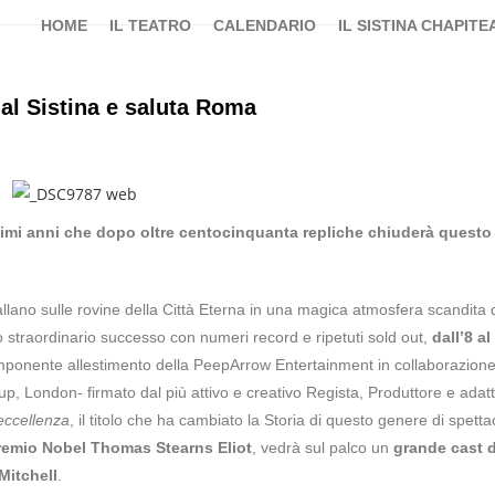
HOME
IL TEATRO
CALENDARIO
IL SISTINA CHAPITE
 al Sistina e saluta Roma
timi anni che dopo oltre centocinquanta repliche chiuderà questo
ballano sulle rovine della Città Eterna in una magica atmosfera scandita 
straordinario successo con numeri record e ripetuti sold out,
dall’8 al
’imponente allestimento della PeepArrow Entertainment in collaborazione
p, London- firmato dal più attivo e creativo Regista, Produttore e adatt
eccellenza
, il titolo che ha cambiato la Storia di questo genere di spetta
Premio Nobel Thomas Stearns Eliot
, vedrà sul palco un
grande cast d
 Mitchell
.