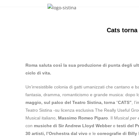
Cats torna
Roma saluta così la sua produzione di punta degli ul
ciclo di vita.
Un’irresistibile colonia di gatti umanizzati che cantano e 
fantasia, dramma, romanticismo e grande musica: dopo lo 
maggio, sul palco del Teatro Sistina, torna
“
CATS”
, l
Teatro Sistina -su licenza esclusiva The Really Useful Grou
Musical italiano,
Massimo Romeo Piparo
. Il
Musical
per
con
musiche di Sir Andrew Lloyd Webber
e
testi del 
30 artisti, l’Orchestra dal vivo
e le
coreografie di
Billy