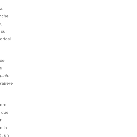
 a
Anche
e,
 sul
orfosi
ale
a
pirito
rattere
loro
a due
r
n la
)
, un