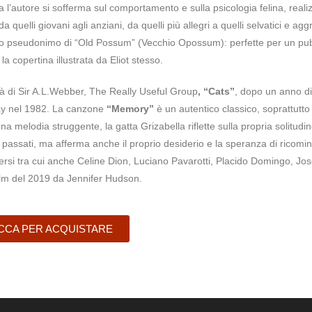
ra l’autore si sofferma sul comportamento e sulla psicologia felina, real
a quelli giovani agli anziani, da quelli più allegri a quelli selvatici e aggr
n lo pseudonimo di “Old Possum” (Vecchio Opossum): perfette per un pub
la copertina illustrata da Eliot stesso.
à di Sir A.L.Webber, The Really Useful Group
, “Cats”
, dopo un anno di
ay nel 1982. La canzone
“Memory”
è un autentico classico, soprattutto
na melodia struggente, la gatta Grizabella riflette sulla propria solitudin
ni passati, ma afferma anche il proprio desiderio e la speranza di ricomi
ersi tra cui anche Celine Dion, Luciano Pavarotti, Placido Domingo, Jo
ilm del 2019 da Jennifer Hudson.
CCA PER ACQUISTARE