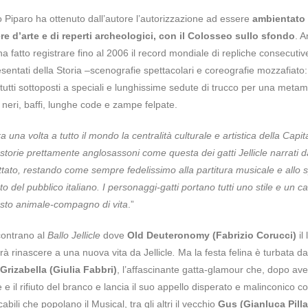
 Piparo ha ottenuto dall’autore l’autorizzazione ad essere
ambientato
re d’arte e di reperti archeologici, con il Colosseo sullo sfondo
. 
a fatto registrare fino al 2006 il record mondiale di repliche consecutiv
sentati della Storia –scenografie spettacolari e coreografie mozzafiato:
i, tutti sottoposti a speciali e lunghissime sedute di trucco per una metam
i neri, baffi, lunghe code e zampe felpate.
a una volta a tutto il mondo la centralità culturale e artistica della Capit
a storie prettamente anglosassoni come questa dei gatti Jellicle narrati d
ttato, restando come sempre fedelissimo alla partitura musicale e allo s
 del pubblico italiano. I personaggi-gatti portano tutti uno stile e un ca
uesto animale-compagno di vita
.”
incontrano al
Ballo Jellicle
dove
Old Deuteronomy (Fabrizio Corucci)
il 
rà rinascere a una nuova vita da Jellicle
.
Ma la festa felina è turbata d
Grizabella (Giulia Fabbri)
, l’affascinante gatta-glamour che, dopo ave
e e il rifiuto del branco e lancia il suo appello disperato e malinconico co
li che popolano il Musical, tra gli altri il vecchio
Gus (Gianluca Pilla