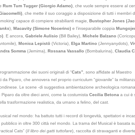
te
Rum Tum Tugger (Giorgio Adamo)
, che vuole sempre essere al ce
Giacomelli)
, che mette il suo coraggio a disposizione di tutti i membri d
in smoking’ capace di compiere strabilianti magie,
Bustopher Jones (Ja
anks
),
Macavity (Simone Nocerino)
e l’inseparabile coppia
Mungojer
o)
. E ancora,
Gabriele Aulisio
(Bill Bailey),
Michele Balzano
(Coricopa
ntomile),
Monica Lepistö
(Victoria),
Elga Martino
(Jennyanydots),
Vi
andra Somma
(Jemima),
Rossana Vassallo
(Bombalurina),
Claudia C
rogrammazione dei suoni originali di “
Cats”
, sono affidate al Maestro
mati da Piparo, che annovera nel proprio curriculum “giovanile” la militanz
nd londinese. Le scene -di suggestiva ambientazione archeologica roman
 Piparo da oltre dieci anni, come la costumista
Cecilia Betona
a cui è 
della trasformazione realistica, da umano a felino, del cast.
ical nel mondo: ha battuto tutti i record di longevità, spettatori e incas
il pubblico in oltre 300 città nel mondo. La trama del Musical è basata sul
actical Cats” (
Il libro dei gatti tuttofare
), raccolta di stravaganti e diverte