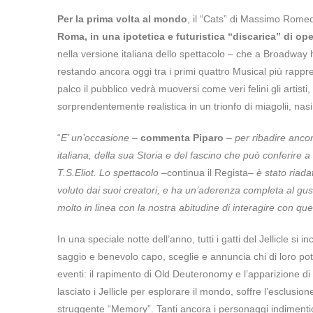
Per la prima volta al mondo
, il “Cats” di Massimo Romeo
Roma, in una ipotetica e futuristica “discarica” di ope
nella versione italiana dello spettacolo – che a Broadway h
restando ancora oggi tra i primi quattro Musical più rappre
palco il pubblico vedrà muoversi come veri felini gli artist
sorprendentemente realistica in un trionfo di miagolii, nas
“
E’ un’occasione
–
commenta Piparo
–
per ribadire ancor
italiana, della sua Storia e del fascino che può conferire 
T.S.Eliot. Lo spettacolo –
continua il Regista
– è stato riada
voluto dai suoi creatori, e ha un’aderenza completa al gusto
molto in linea con la nostra abitudine di interagire con q
In una speciale notte dell’anno, tutti i gatti del Jellicle si 
saggio e benevolo capo, sceglie e annuncia chi di loro pot
eventi: il rapimento di Old Deuteronomy e l’apparizione di
lasciato i Jellicle per esplorare il mondo, soffre l’esclusion
struggente “Memory”. Tanti ancora i personaggi indimenticabi