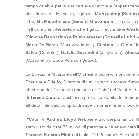
tempo celebre per la sua carriera di attore e l’appariscen
dell’attenzione. E ancora, il geniale
Munkustrap (Sergio 
tribù,
Mr. Mistoffelees (Simone Giovannini)
, il gatto ‘
Pelliccia
che interpreta anche il gatto Freccia
Skimblesh
(Simone Ragozzino)
e
Rumpleteazer (Rossella Lubrin
Mario De Marzo
(Macavity double),
Cristina La Gioia
(Ta
Salvo
(Demeter),
Natalia Scarpolini
(Jellylorum),
Aless
(Cassandra),
Luca Peluso
(Quaxo).
La Direzione Musicale dell’Orchestra dal vivo, nonché la p
Emanuele Friello
, Direttore di tutti i grandi successi fir
all’interno dell’Orchestra originale di “Cats” nel West E
di
Teresa Caruso
, anch’essa presenza stabile del team di
affidato il delicato compito di supervisionare l’intero look 
“Cats”
di
Andrew Lloyd Webber
è uno dei più famosi Mus
stato visto da oltre 73 milioni di persone e ha affascinato 
Thomas Stearns Eliot
dal titolo “Old Possum’s Book of Pr