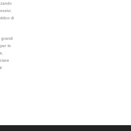
izzando
essivi.
blico di
 grandi
 per le
e,
nciare
sé