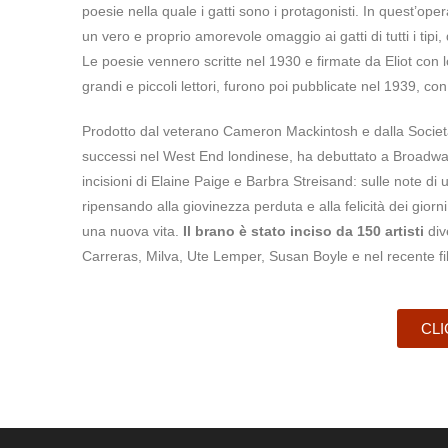
poesie nella quale i gatti sono i protagonisti. In quest’ope
un vero e proprio amorevole omaggio ai gatti di tutti i tipi, d
Le poesie vennero scritte nel 1930 e firmate da Eliot co
grandi e piccoli lettori, furono poi pubblicate nel 1939, con 
Prodotto dal veterano Cameron Mackintosh e dalla Societ
successi nel West End londinese, ha debuttato a Broadw
incisioni di Elaine Paige e Barbra Streisand: sulle note di u
ripensando alla giovinezza perduta e alla felicità dei gior
una nuova vita.
Il brano è stato inciso da 150 artisti
div
Carreras, Milva, Ute Lemper, Susan Boyle e nel recente f
CLI