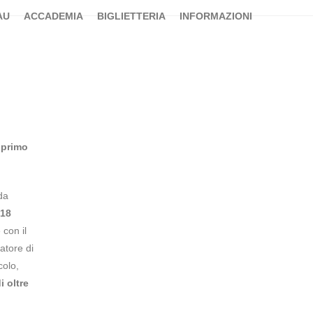
AU
ACCADEMIA
BIGLIETTERIA
INFORMAZIONI
 primo
da
 18
 con il
atore di
colo,
i oltre