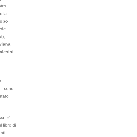
ntro
ella
copo
rie
t),
viana
alesini
a
a– sono
stato
si. E’
 libro di
nti