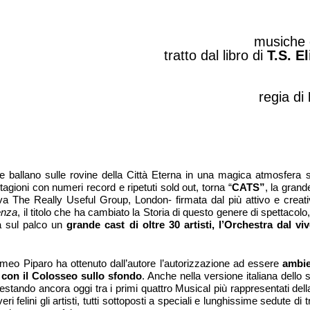
musiche
tratto dal libro di
T.S. E
regia di
no e ballano sulle rovine della Città Eterna in una magica atmosfer
gioni con numeri record e ripetuti sold out, torna “
CATS”
, la gran
iva The Really Useful Group, London- firmata dal più attivo e creat
enza
, il titolo che ha cambiato la Storia di questo genere di spettacol
à sul palco un
grande cast di oltre 30 artisti, l’Orchestra dal v
meo Piparo ha ottenuto dall’autore l’autorizzazione ad essere
ambie
, con il Colosseo sullo sfondo
. Anche nella versione italiana dello
restando ancora oggi tra i primi quattro Musical più rappresentati del
i felini gli artisti, tutti sottoposti a speciali e lunghissime sedute