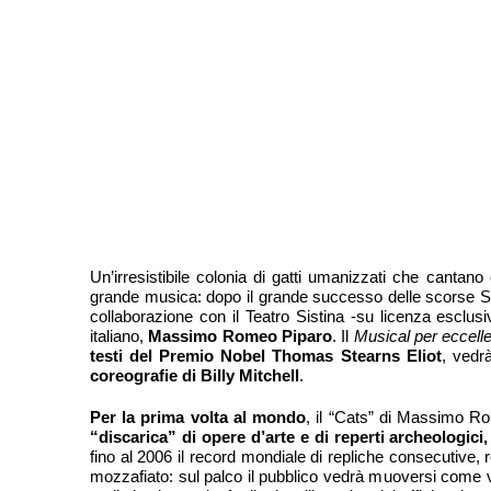
Un’irresistibile colonia di gatti umanizzati che canta
grande musica: dopo il grande successo delle scorse Sta
collaborazione con il Teatro Sistina -su licenza esclus
italiano,
Massimo Romeo Piparo
. Il
Musical
per
eccell
testi del Premio Nobel Thomas Stearns Eliot
, vedr
coreografie di
Billy Mitchell
.
Per la prima volta al mondo
, il “Cats” di Massimo Ro
“discarica” di opere d’arte e di reperti archeologici
fino al 2006 il record mondiale di repliche consecutive, 
mozzafiato: sul palco il pubblico vedrà muoversi come ver