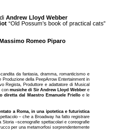
 di
Andrew Lloyd Webber
liot
“Old Possum’s book of practical cats”
Massimo Romeo Piparo
a scandita da fantasia, dramma, romanticismo e
de Produzione della PeepArrow Entertainment in
ivo Regista, Produttore e adattatore di Musical
o, con
musiche di Sir Andrew Lloyd Webber
e
ivo diretta dal Maestro Emanuele Friello
e le
ntato a Roma, in una ipotetica e futuristica
 spettacolo – che a Broadway ha fatto registrare
la Storia –scenografie spettacolari e coreografie
 di trucco per una metamorfosi sorprendentemente