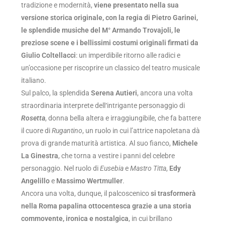
tradizione e modernità,
viene presentato nella sua
versione storica originale, con la regia di Pietro Garinei,
le splendide musiche del M° Armando Trovajoli, le
preziose scene e i bellissimi costumi originali firmati da
Giulio Coltellacci
: un imperdibile ritorno alle radici e
un’occasione per riscoprire un classico del teatro musicale
italiano.
Sul palco, la splendida
Serena Autieri
, ancora una volta
straordinaria interprete dell
‘
intrigante personaggio di
Rosetta
, donna bella altera e irraggiungibile, che fa battere
il cuore di
Rugantino
, un ruolo in cui l’attrice napoletana dà
prova di grande maturità artistica. Al suo fianco,
Michele
La Ginestra
, che torna a vestire i panni del celebre
personaggio. Nel ruolo di
Eusebia
e
Mastro Titta
,
Edy
Angelillo
e
Massimo Wertmuller
.
Ancora una volta, dunque, il palcoscenico
si trasformerà
nella Roma papalina ottocentesca grazie a una storia
commovente, ironica e nostalgica
, in cui brillano