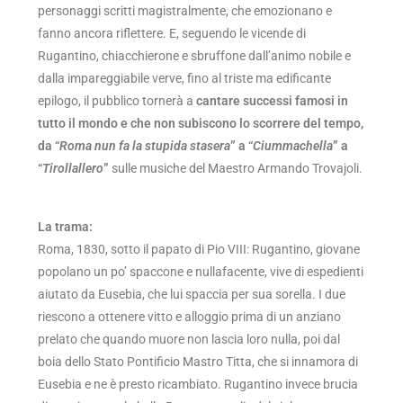
personaggi scritti magistralmente, che emozionano e
fanno ancora riflettere. E, seguendo le vicende di
Rugantino, chiacchierone e sbruffone dall’animo nobile e
dalla impareggiabile verve, fino al triste ma edificante
epilogo, il pubblico tornerà a
cantare successi famosi in
tutto il mondo e che non subiscono lo scorrere del tempo,
da “
Roma nun fa la stupida stasera
” a “
Ciummachella
” a
“
Tirollallero
”
sulle musiche del Maestro Armando Trovajoli.
La trama:
Roma, 1830, sotto il papato di Pio VIII: Rugantino, giovane
popolano un po’ spaccone e nullafacente, vive di espedienti
aiutato da Eusebia, che lui spaccia per sua sorella. I due
riescono a ottenere vitto e alloggio prima di un anziano
prelato che quando muore non lascia loro nulla, poi dal
boia dello Stato Pontificio Mastro Titta, che si innamora di
Eusebia e ne è presto ricambiato. Rugantino invece brucia